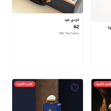
لاوسي عود
62
S
8By The Twins
فذت الكمية
نفذت الكمية