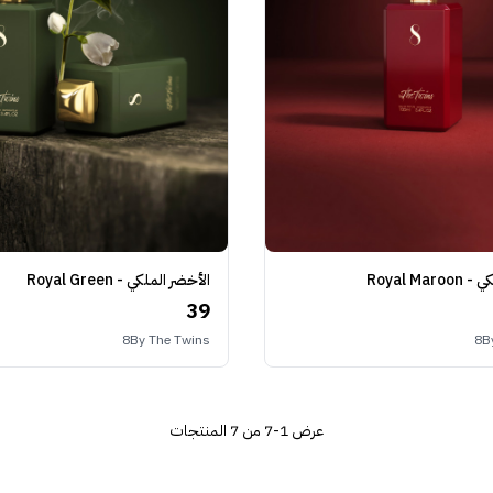
ن الملكي
الأخضر الملكي - Royal Green
39
8By The Twins
8B
عرض
1-7 من 7
المنتجات