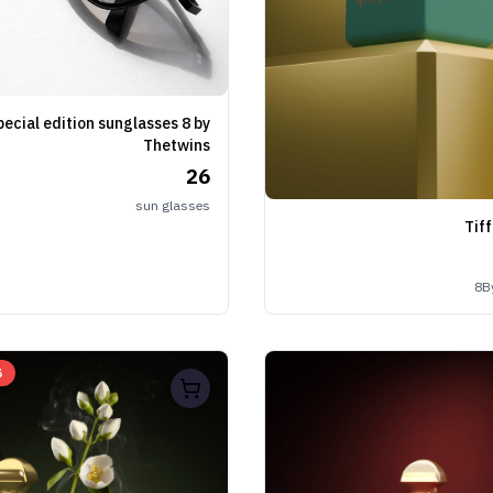
pecial edition sunglasses 8 by
Thetwins
26
sun glasses
8B
ن