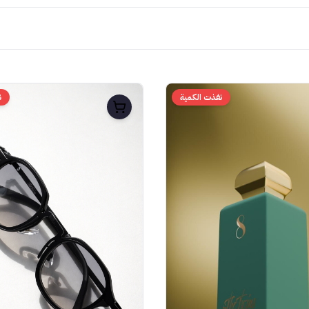
نفذت الكمية
ن